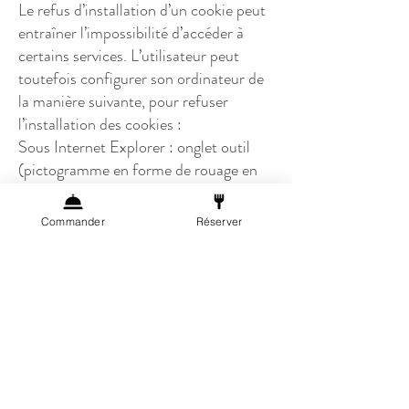
Le refus d’installation d’un cookie peut
entraîner l’impossibilité d’accéder à
certains services. L’utilisateur peut
toutefois configurer son ordinateur de
la manière suivante, pour refuser
l’installation des cookies :
Sous Internet Explorer : onglet outil
(pictogramme en forme de rouage en
haut a droite) / options internet.
Cliquez sur Confidentialité et
Commander
Réserver
choisissez Bloquer tous les cookies.
Validez sur Ok.
Sous Firefox : en haut de la fenêtre du
navigateur, cliquez sur le bouton
Firefox, puis aller dans l’onglet
Options. Cliquer sur l’onglet Vie privée.
Paramétrez les Règles de conservation
sur : utiliser les paramètres